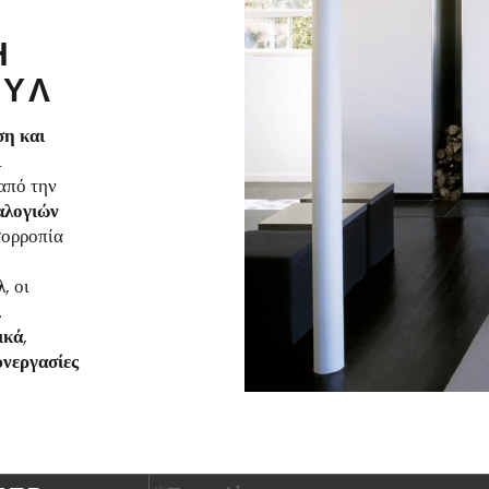
Η
ΤΥΛ
ση και
ι
από την
αλογιών
ισορροπία
λ
, οι
.
ικά
,
υνεργασίες