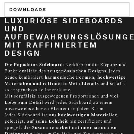
DOWNLOADS
LUXURIÖSE SIDEBOARDS
UND
AUFBEWAHRUNGSLÖSUNG
MIT RAFFINIERTEM
DESIGN
Die Papadatos Sideboards
verkörpern die Eleganz und
Funktionalität des
zeitgenössischen Designs
. Jedes
Stück kombiniert
harmonische Formen, hochwertige
Materialien und raffinierte Metalldetails
und schafft
so anspruchsvolle Innenräume.
Mit sorgfältig ausgewogenen Proportionen und
viel
Liebe zum Detail
wird jedes Sideboard zu einem
unverwechselbaren Element
in jedem Raum.
Jedes Sideboard ist aus
hochwertigen Materialien
gefertigt, auf
seine Echtheit
hin zertifiziert und
spiegelt die
Zusammenarbeit mit internationalen
Designern
wider, um Qualität und Einzigartigkeit zu