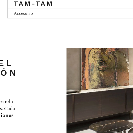
TAM-TAM
Accesorio
EL
IÓN
alzando
os. Cada
ciones