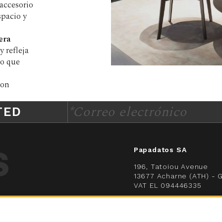
 accesorio
spacio y
era
 y refleja
 lo que
con
*Correo electrónico
TED
Papadatos SA
196, Tatoiou Avenue
13677 Acharne (ATH) - 
VAT EL 094446335