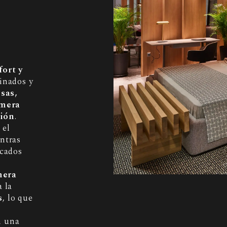
fort y
finados y
sas,
imera
ción
.
 el
entras
icados
mera
a la
s
, lo que
n una