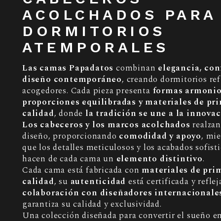
ACOLCHADOS PARA
DORMITORIOS
ATEMPORALES
Las camas Papadatos
combinan
elegancia, con
diseño contemporáneo
, creando dormitorios re
acogedores. Cada pieza presenta
formas armonio
proporciones equilibradas y materiales de pr
calidad
, donde
la tradición se une a la innova
Los cabeceros y los marcos acolchados
realzan
diseño, proporcionando
comodidad y apoyo
, mi
que los detalles meticulosos y los acabados sofist
hacen de cada cama un
elemento distintivo
.
Cada cama está fabricada con
materiales de pri
calidad
, su
autenticidad
está certificada y reflej
colaboración con diseñadores internacionale
garantiza su calidad y exclusividad.
Una colección diseñada para convertir el sueño e