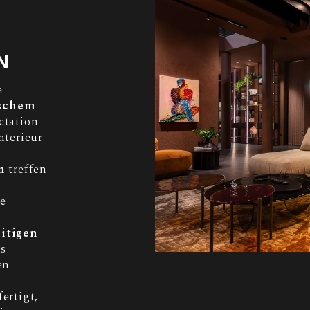
N
e
ischem
retation
nterieur
n
treffen
e
eitigen
as
en
ertigt,