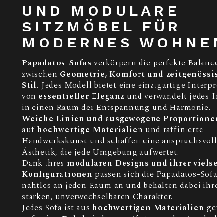
UND MODULARE
SITZMÖBEL FÜR
MODERNES WOHNE
Papadatos-Sofas
verkörpern die perfekte Balanc
zwischen
Geometrie, Komfort und zeitgenöss
Stil
. Jedes Modell bietet eine einzigartige Interp
von
essentieller Eleganz
und verwandelt jedes I
in einen Raum der Entspannung und Harmonie.
Weiche Linien und ausgewogene Proportione
auf
hochwertige Materialien
und raffinierte
Handwerkskunst und schaffen eine anspruchsvoll
Ästhetik, die jede Umgebung aufwertet.
Dank ihres
modularen Designs und ihrer viels
Konfigurationen
passen sich die Papadatos-Sof
nahtlos an jeden Raum an und behalten dabei ihr
starken, unverwechselbaren Charakter.
Jedes Sofa ist aus
hochwertigen Materialien
gef