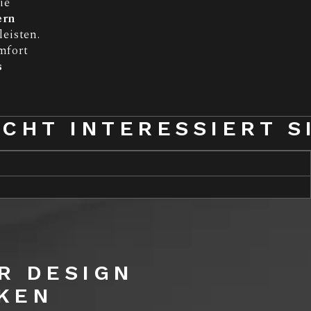
ie
ern
leisten.
mfort
s
ICHT INTERESSIERT S
IR DESIGN
KEN