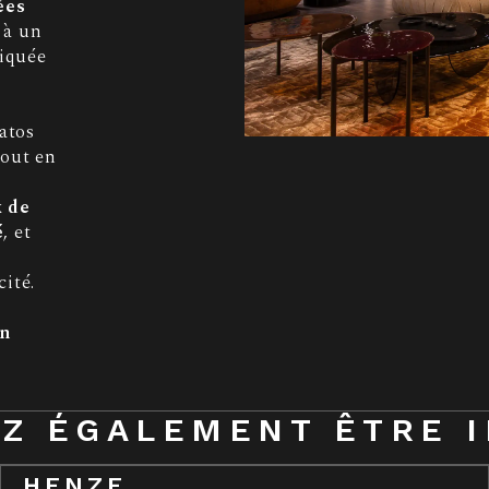
ées
 à un
tiquée
atos
tout en
 de
é
, et
cité.
gn
Z ÉGALEMENT ÊTRE 
HENZE