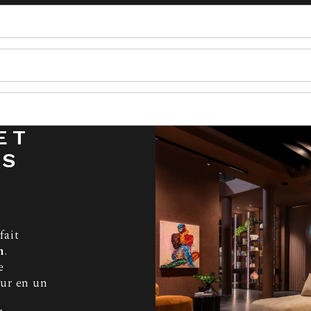
ET
ES
fait
n
.
e
eur en un