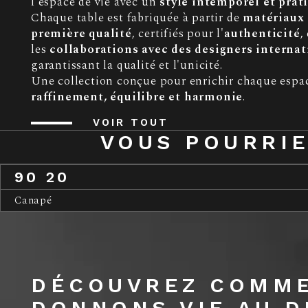
l'espace de vie avec un
style intemporel et prat
Chaque table est fabriquée à partir de
matériaux
première qualité
, certifiés pour l'
authenticité
,
les
collaborations avec des designers interna
garantissant la qualité et l'unicité.
Une collection conçue pour enrichir chaque espa
raffinement, équilibre et harmonie
.
VOIR TOUT
VOUS POURRIE
90 20
Canapé
DÉCOUVREZ COMM
DONNONS VIE AU D