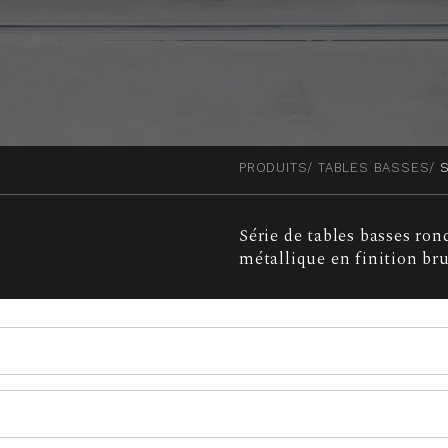
PRODUITS
TABLES BASSES
Série de tables basses rond
métallique en finition br