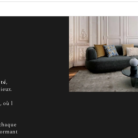
ité
,
ieux.
s
, où l
 chaque
formant