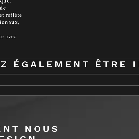
ique
.
 de
 et reflète
tionaux
,
ce avec
Z ÉGALEMENT ÊTRE 
ENT NOUS
ESIGN