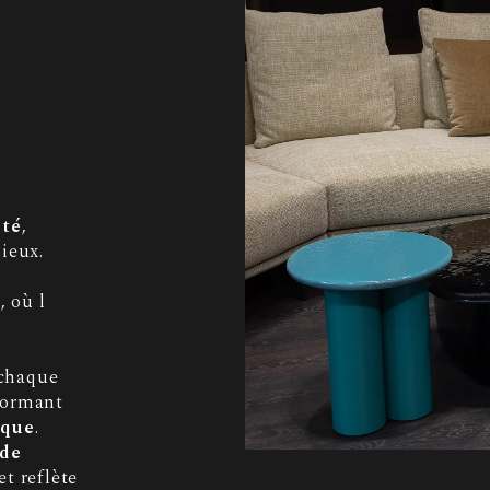
ité
,
ieux.
s
, où l
 chaque
formant
ique
.
 de
 et reflète