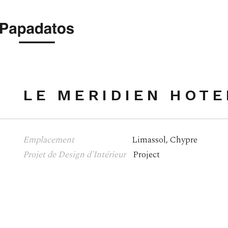
LE MERIDIEN HOT
LE MERIDIEN HOTE
Emplacement
Limassol, Chypre
Projet de Design d'Intérieur
Project