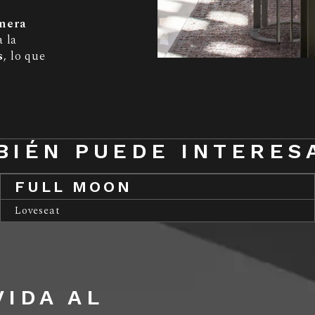
imera
a la
s
, lo que
BIÉN PUEDE INTERES
FULL MOON
Loveseat
IDA AL