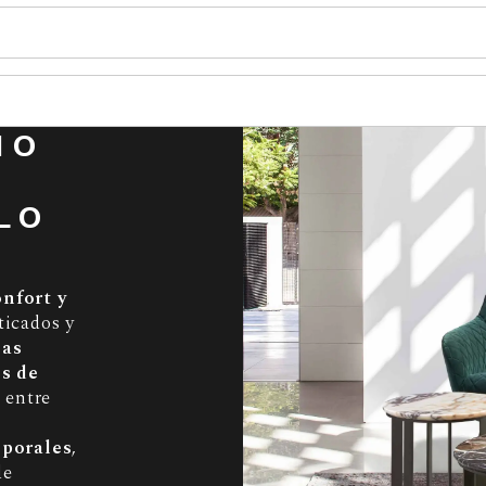
ÑO
LO
onfort y
ticados y
eas
es de
 entre
mporales
,
de